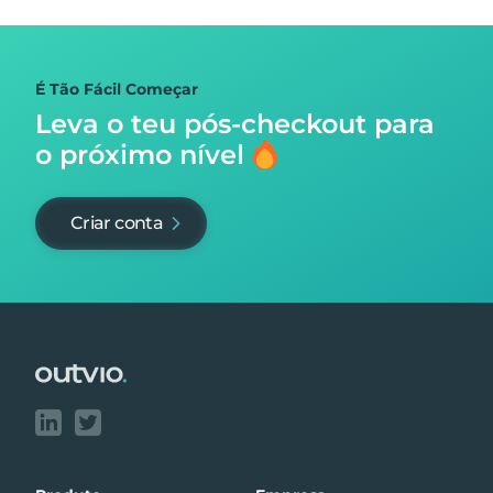
É Tão Fácil Começar
Leva o teu pós-checkout para
o próximo nível
Criar conta
Footer