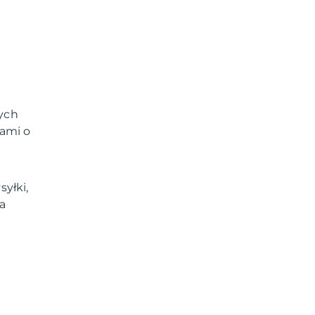
ych
jami o
yłki,
a