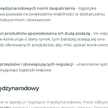
ędzynarodowych norm zaopatrzenia
- logistyka
a pozwala na zwiększenie stabilności w dostarczaniu
ści produktów spowodowana ich dużą podażą
- im wię
w konkuruje o dany rynek, tym bardziej starają się one
ość oferowanych produktów, aby móc zyskać konkuren
przepisów i obowiązujących regulacji
- utworzenie sy
ującego logistyki krajowe
iędzynarodowy
ów w spedycji i logistyce międzynarodowej może odbywa
posoby
: kolejowy, samochodowy, morski i lotniczy. Transp