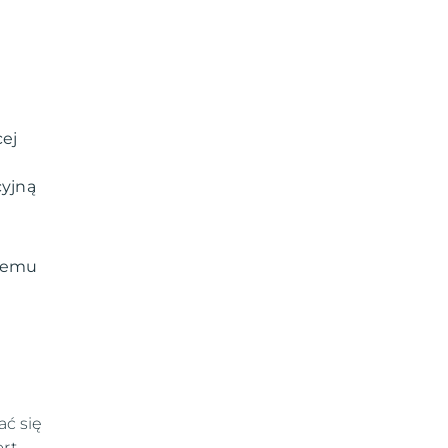
cej
cyjną
stemu
ć się
ort