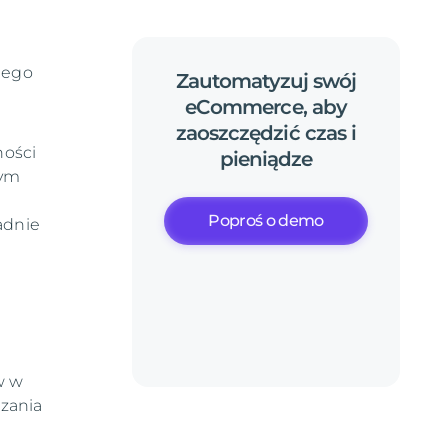
nego
Zautomatyzuj
swój
eCommerce,
aby
zaoszczędzić
czas
i
ności
pieniądze
tym
Poproś o demo
adnie
w w
zania