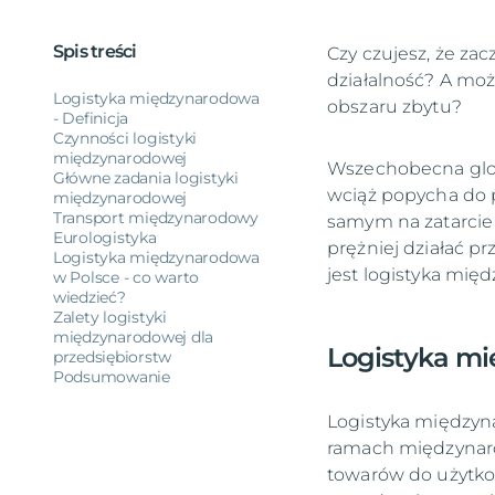
Spis treści
Czy czujesz, że za
działalność? A moż
Logistyka międzynarodowa
obszaru zbytu?
- Definicja
Czynności logistyki
międzynarodowej
Wszechobecna glob
Główne zadania logistyki
wciąż popycha do p
międzynarodowej
Transport międzynarodowy
samym na zatarcie g
Eurologistyka
prężniej działać p
Logistyka międzynarodowa
jest logistyka międ
w Polsce - co warto
wiedzieć?
Zalety logistyki
międzynarodowej dla
Logistyka mi
przedsiębiorstw
Podsumowanie
Logistyka międzyn
ramach międzynaro
towarów do użytko