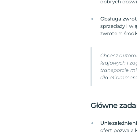
Obsługa zwro
sprzedaży i wi
Chcesz automa
krajowych i za
transporcie m
dla eCommerc
Główne zadan
Uniezależnien