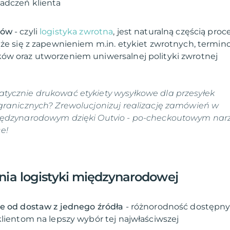
tów
- czyli
logistyka zwrotna
, jest naturalną częścią proc
ąże się z zapewnieniem m.in. etykiet zwrotnych, term
tycznie drukować etykiety wysyłkowe dla przesyłek
granicznych? Zrewolucjonizuj realizację zamówień w
iędzynarodowym dzięki
Outvio
- po-checkoutowym nar
e!
ia logistyki międzynarodowej
ie od dostaw z jednego źródła
- różnorodność dostępn