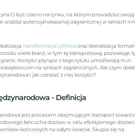
czyna Ci być ciasno na rynku, na którym prowadzisz swoją
e widzisz potencjał ekspansji zagranicznej w ramach in
alizacja,
transformacja cyfrowa
oraz liberalizacja formal
rzodu wiele branż, w tym tę transportową, pozwalając 
ranic. Korzyści płynące z tego tytułu umożliwiają m.in.
rzedsiębiorcom na rynkach zagranicznych. Ale czym dokł
zynarodowa i jak czerpać z niej korzyści?
ędzynarodowa - Definicja
arodowa jest procesem obejmującym transport towaró
dowego łańcucha dostaw, w celu efektywnego dostarc
wników końcowych na całym świecie. Skupia się na