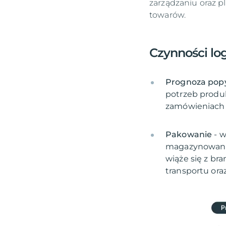
zarządzaniu oraz 
towarów.
Czynności lo
Prognoza popy
potrzeb produk
Pakowanie
- 
magazynowania
wiąże się z 
transportu or