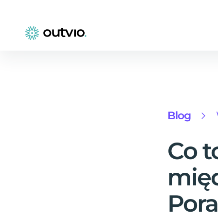
Blog
Co t
mię
Pora