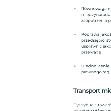
Równowaga mi
międzynarodow
Poprawa jako
przedsiębiorst
usprawnić jak
Ujednolicenie 
prawnego regul
Transport m
Dystrybucja towar
na
cztery różne s