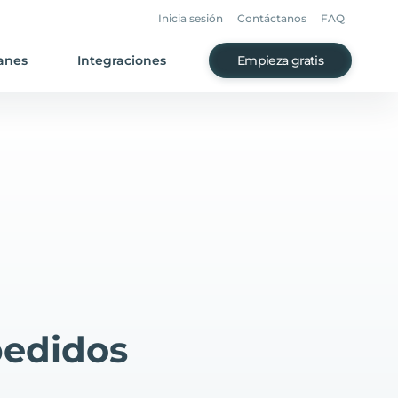
Inicia sesión
Contáctanos
FAQ
anes
Integraciones
Empieza gratis
pedidos