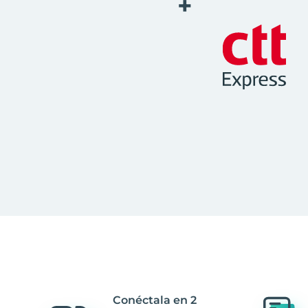
+
Conéctala en 2