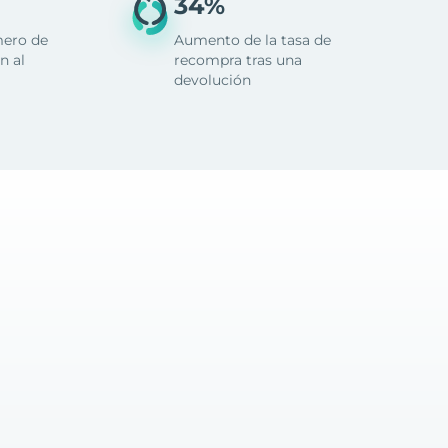
34%
mero de
Aumento de la tasa de
n al
recompra tras una
devolución