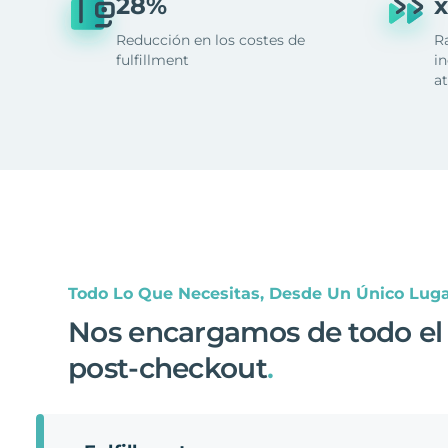
28%
x
Reducción en los costes de
R
fulfillment
in
at
Todo Lo Que Necesitas, Desde Un Único Lug
Nos encargamos de todo el
post-checkout
.