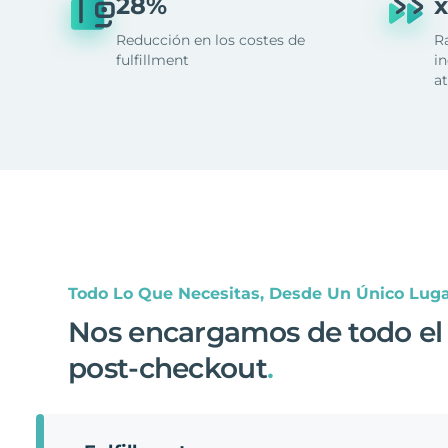
28%
x
Reducción en los costes de
R
fulfillment
in
at
Todo Lo Que Necesitas, Desde Un Único Lug
Nos encargamos de todo el
post-checkout
.