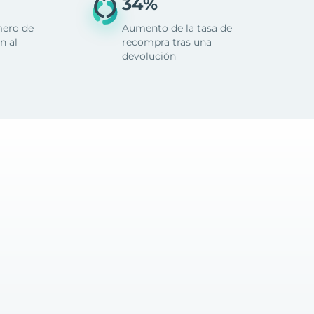
34%
mero de
Aumento de la tasa de
n al
recompra tras una
devolución