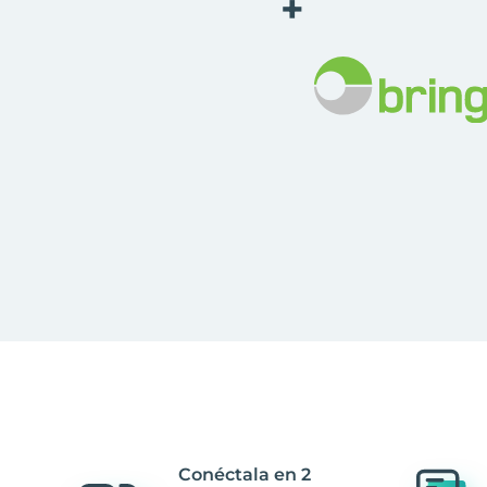
+
Conéctala en 2