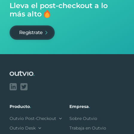
Lleva el post-checkout
a lo
más alto
Regístrate
Footer
Producto
.
Empresa
.
Outvio Post-Checkout
Sobre Outvio
Outvio Desk
Trabaja en Outvio