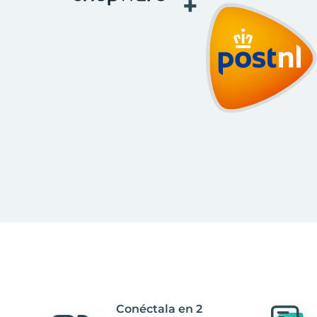
+
Conéctala en 2