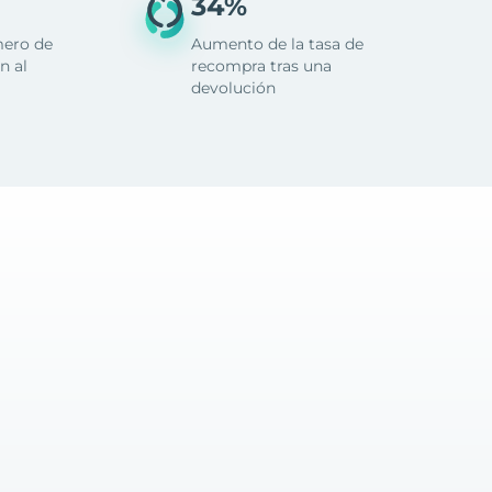
34%
mero de
Aumento de la tasa de
n al
recompra tras una
devolución