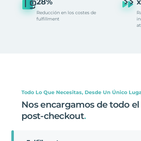
28%
x
Reducción en los costes de
R
fulfillment
in
at
Todo Lo Que Necesitas, Desde Un Único Lug
Nos encargamos de todo el
post-checkout
.