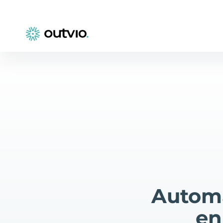
Automa
en