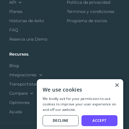
API
Política de privacidad
Planes
Términos y condiciones
Historias de éxito
Programa de socios
FAQ
Reserva una Demo
Recursos
.
Blog
Integraciones
×
Transportistas
We use cookies
Compara
We kindly ask for your permission to use
Opiniones
cookies to improve your user experience on
and off our website.
Ayuda
DECLINE
ACCEPT