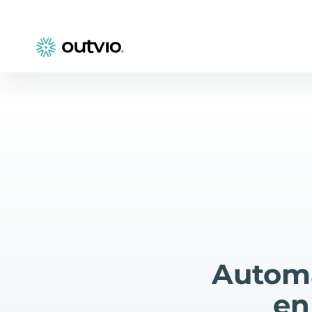
Automa
en