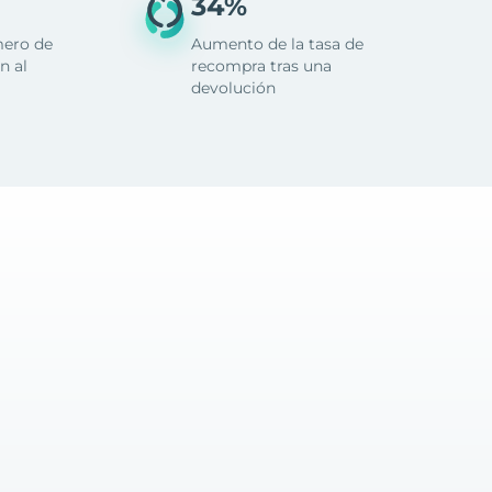
34%
mero de
Aumento de la tasa de
n al
recompra tras una
devolución