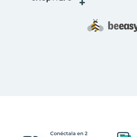
+
Conéctala en 2