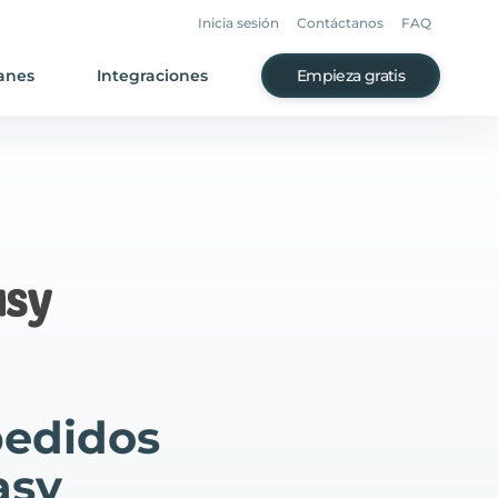
Inicia sesión
Contáctanos
FAQ
anes
Integraciones
Empieza gratis
pedidos
asy