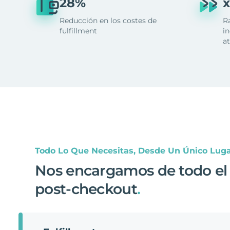
28%
x
Reducción en los costes de
R
fulfillment
in
at
Todo Lo Que Necesitas, Desde Un Único Lug
Nos encargamos de todo el
post-checkout
.