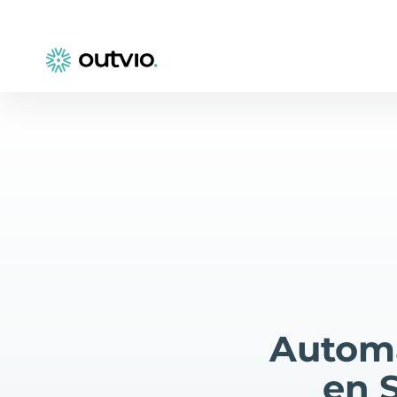
Automa
en 