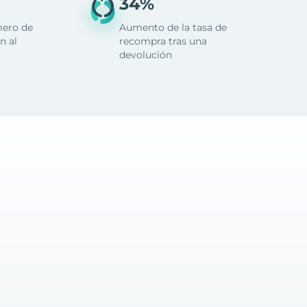
34%
mero de
Aumento de la tasa de
n al
recompra tras una
devolución