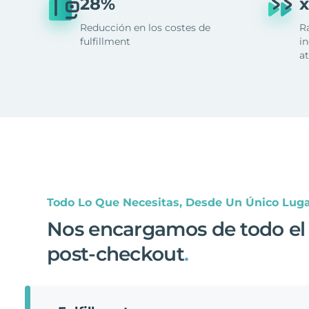
28%
x
Reducción en los costes de
R
fulfillment
in
at
Todo Lo Que Necesitas, Desde Un Único Lug
Nos encargamos de todo el
post-checkout
.