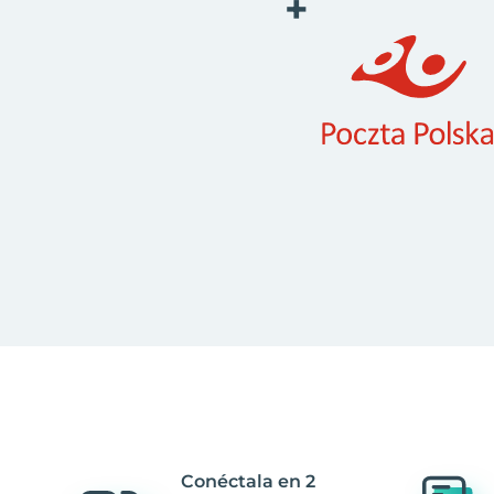
+
Conéctala en 2