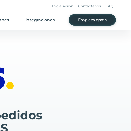
Inicia sesión
Contáctanos
FAQ
anes
Integraciones
Empieza gratis
pedidos
LS