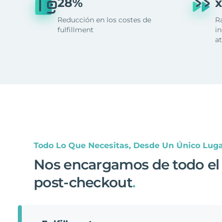
28%
x
Reducción en los costes de
R
fulfillment
in
at
Todo Lo Que Necesitas, Desde Un Único Lug
Nos encargamos de todo el
post-checkout
.