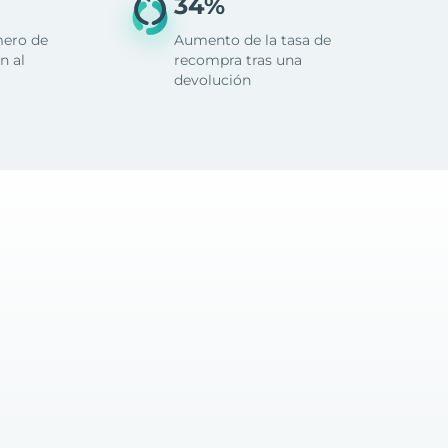
34%
mero de
Aumento de la tasa de
n al
recompra tras una
devolución