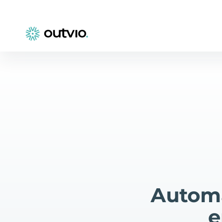
Automa
e