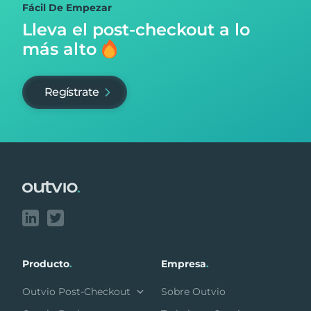
Fácil De Empezar
Lleva el post-checkout
a lo
más alto
Regístrate
Footer
Producto
.
Empresa
.
Outvio Post-Checkout
Sobre Outvio