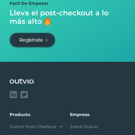
Fácil De Empezar
Lleva el post-checkout
a lo
más alto
Regístrate
Footer
Producto
.
Empresa
.
Outvio Post-Checkout
Sobre Outvio