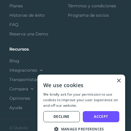
Planes
Términos y condiciones
Historias de éxito
Programa de socios
FAQ
Reserva una Demo
Recursos
.
Blog
Integraciones
×
Transportistas
We use cookies
Compara
We kindly ask for your permission to use
Opiniones
cookies to improve your user experience on
and off our website.
Ayuda
DECLINE
ACCEPT
© Outvio
MANAGE PREFERENCES