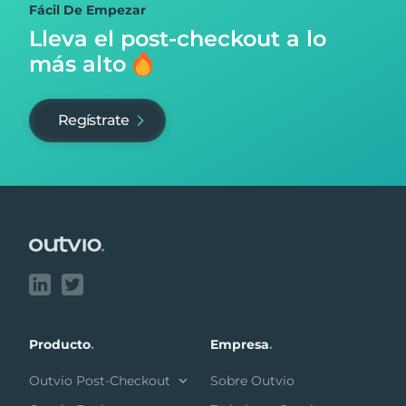
Fácil De Empezar
Lleva el post-checkout
a lo
más alto
Regístrate
Footer
Producto
.
Empresa
.
Outvio Post-Checkout
Sobre Outvio