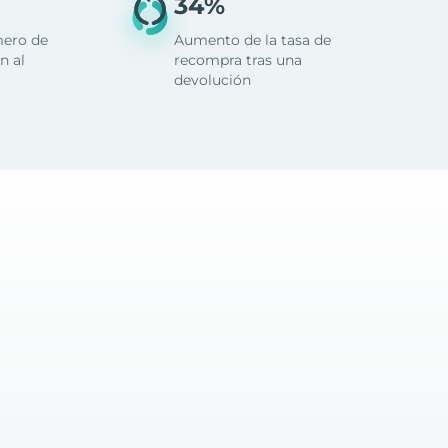
34%
mero de
Aumento de la tasa de
n al
recompra tras una
devolución