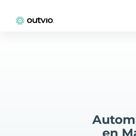
Automa
en M