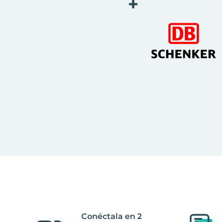
+
Conéctala en 2