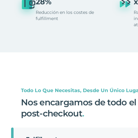
28%
x
Reducción en los costes de
R
fulfillment
in
at
Todo Lo Que Necesitas, Desde Un Único Lug
Nos encargamos de todo el
post-checkout
.