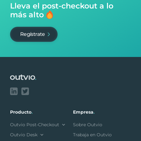
Lleva el post-checkout
a lo
más alto
Regístrate
Footer
Producto
.
Empresa
.
Outvio Post-Checkout
Sobre Outvio
Outvio Desk
Trabaja en Outvio