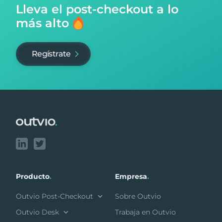
Lleva el post-checkout
a lo
más alto
Regístrate
Footer
Producto
.
Empresa
.
Outvio Post-Checkout
Sobre Outvio
Outvio Desk
Trabaja en Outvio