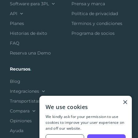
Software para 3PL
Prensa y marca
API
Política de privacidad
Planes
Términos y condiciones
Historias de éxito
Programa de socios
FAQ
Reserva una Demo
Recursos
.
Blog
Integraciones
×
Transportistas
We use cookies
Compara
We kindly ask for your permission to use
Opiniones
cookies to improve your user experience on
and off our website.
Ayuda