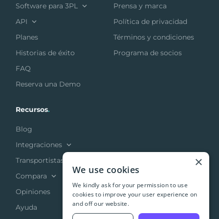
Software para 3PL
Prensa y marca
API
Política de privacidad
Planes
Términos y condiciones
Historias de éxito
Programa de socios
FAQ
Reserva una Demo
Recursos
.
Blog
Integraciones
×
Transportistas
We use cookies
Compara
We kindly ask for your permission to use
Opiniones
cookies to improve your user experience on
and off our website.
Ayuda