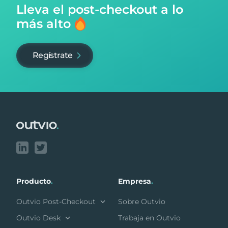
Lleva el post-checkout
a lo
más alto
Regístrate
Footer
Producto
.
Empresa
.
Outvio Post-Checkout
Sobre Outvio
Outvio Desk
Trabaja en Outvio