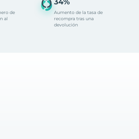
34%
mero de
Aumento de la tasa de
n al
recompra tras una
devolución