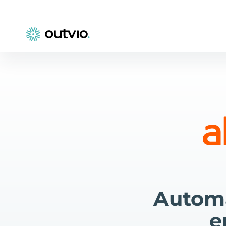
Automa
e