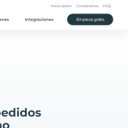
Inicia sesión
Contáctanos
FAQ
anes
Integraciones
Empieza gratis
pedidos
mo