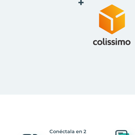
+
Conéctala en 2