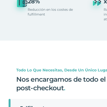
28%
x
Reducción en los costes de
R
fulfillment
in
at
Todo Lo Que Necesitas, Desde Un Único Lug
Nos encargamos de todo el
post-checkout
.