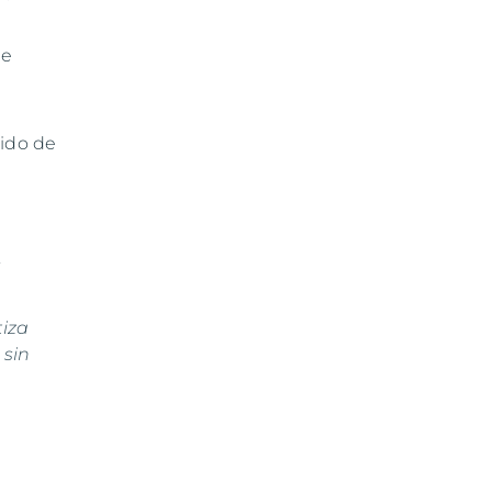
ue
dido de
.
tiza
 sin