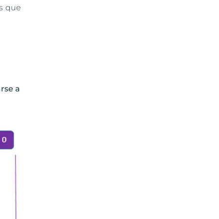
os que
rse a