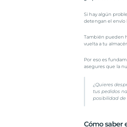
Si hay algún probl
detengan el envío h
También pueden hac
vuelta a tu almacé
Por eso es fundame
asegures que la nu
¿Quieres despr
tus pedidos na
posibilidad de 
Cómo saber e