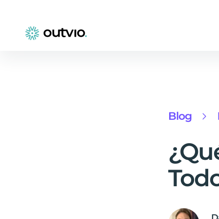
Blog
¿Qué
Todo
D