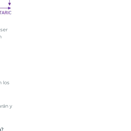
 ser
n
n los
arán y
a?