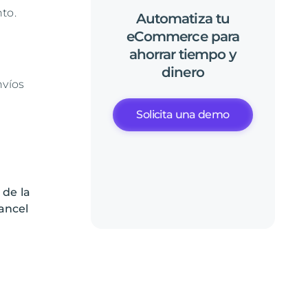
to.
Automatiza
tu
eCommerce
para
ahorrar
tiempo
y
dinero
nvíos
Solicita una demo
 de la
ancel