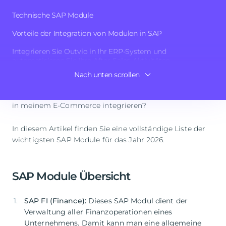
Dynamik und die Bedürfnisse der verschiedenen Märkte
Technische SAP Module
und Branchen reagieren.
Vorteile der Integration von Modulen in SAP
SAP
bietet seit Jahren Branchenlösungen für Tausende
von Unternehmen und Institutionen. Das
ERP-System
,
Integrieren Sie Outvio in Ihr ERP-System und
automatisieren Sie Ihre After-Sales-Aktivitäten
das mit seinen beliebten Modulen erweitert werden
kann, ist weltweit zu einem Eckpfeiler der
Nach unten scrollen
Häufig gestellte Fragen zu den SAP-Modulen
Unternehmensführung geworden. Da stellen sich viele
die Frage, welche Module hat SAP und welche sollte ich
in meinem E-Commerce integrieren?
In diesem Artikel finden Sie eine vollständige Liste der
wichtigsten SAP Module für das Jahr 2026.
SAP Module Übersicht
SAP FI (Finance):
Dieses SAP Modul dient der
Verwaltung aller Finanzoperationen eines
Unternehmens. Damit kann man eine allgemeine