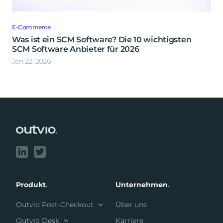
E-Commerce
Was ist ein SCM Software? Die 10 wichtigsten
SCM Software Anbieter für 2026
Jan 22, 2026
Footer
Produkt
.
Unternehmen
.
Outvio Post-Checkout
Über uns
Outvio Desk
Karriere