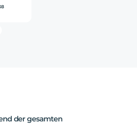
end
der
gesamten