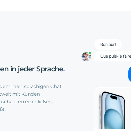
gen
in
jeder
Sprache
.
t dem mehrsprachigen Chat
ltweit mit Kunden
chancen erschließen,
ßt.