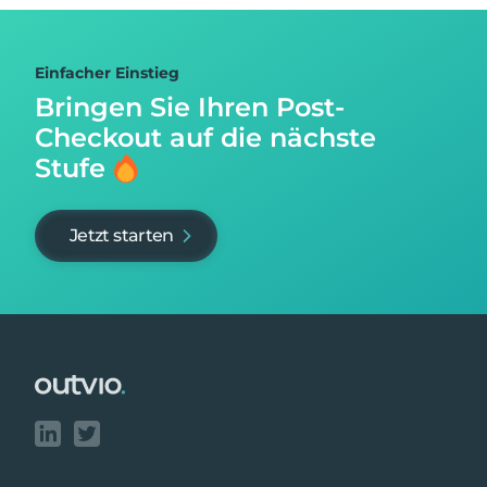
Einfacher Einstieg
Bringen Sie Ihren Post-
Checkout auf
die nächste
Stufe
Jetzt starten
Footer