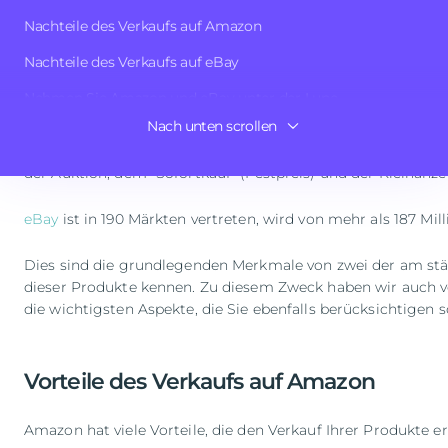
Sie tun müssen, ist, einige grundlegende Informationen üb
Nachteile des Verkaufs auf Amazon
Im Jahr 2020 machte Amazon einen Nettogewinn von 17.7 M
Nachteile des Verkaufs auf eBay
nur wächst, und es liegt an Sie zu entscheiden, ob Sie auf 
Nehmen Sie Amazon und eBay unter der Lupe
Nach unten scrollen
Andererseits ist
eBay
der perfekte Marktplatz für Sie, wenn
Fazit
regelmäßig bei eBay verkaufen wollen, müssen Sie sich fü
der Auktion, dem "Sofortkauf" (Festpreis) und der Kleinanze
eBay
ist in 190 Märkten vertreten, wird von mehr als 187 Mi
Dies sind die grundlegenden Merkmale von zwei der am stärk
dieser Produkte kennen. Zu diesem Zweck haben wir auch v
die wichtigsten Aspekte, die Sie ebenfalls berücksichtigen 
Vorteile des Verkaufs auf Amazon
Amazon hat viele Vorteile, die den Verkauf Ihrer Produkte e