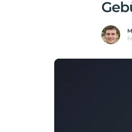
Gebü
M
F