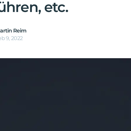
hren, etc.
artin Reim
eb 9, 2022