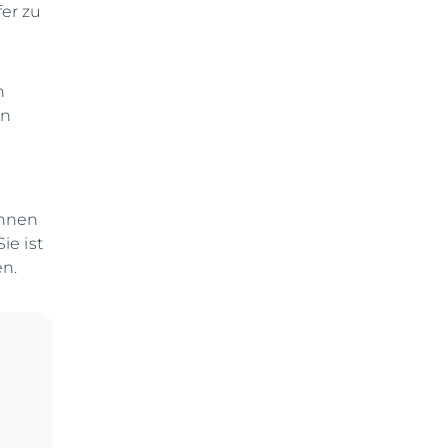
er zu
n
an
Ihnen
ie ist
en.