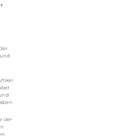
r
der
) und
rtikel
aber
 und
haben.
e der
en
en.