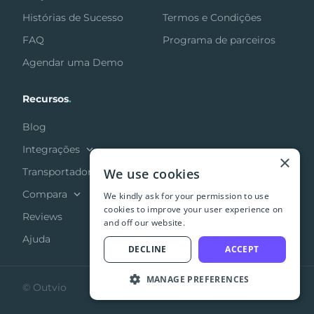
Histórias de Sucesso
Termos e Condições
FAQ
Programa de parceiros
Agendar uma Demo
Recursos
.
Blog
Integrações
×
We use cookies
Transportadoras
Compara
We kindly ask for your permission to use
cookies to improve your user experience on
Reviews
and off our website.
Ajuda
DECLINE
ACCEPT
MANAGE PREFERENCES
© Outvio