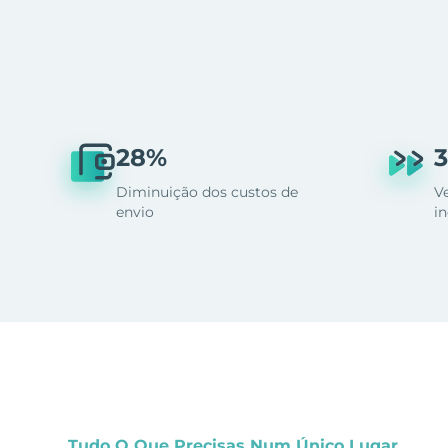
28%
3
Diminuição dos custos de
V
envio
i
Tudo O Que Precisas Num Único Lugar