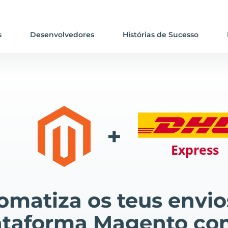
s
Desenvolvedores
Histórias de Sucesso
+
omatiza os teus envio
ataforma Magento co