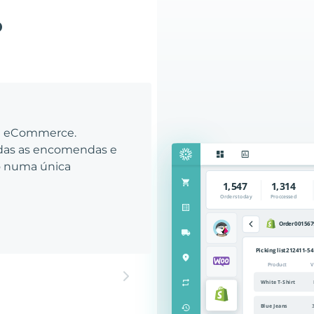
o
eu eCommerce.
odas as encomendas e
to numa única