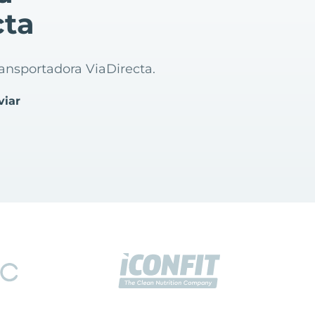
cta
transportadora ViaDirecta.
viar