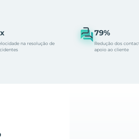
x
79%
elocidade na resolução de
Redução dos contac
ncidentes
apoio ao cliente
o