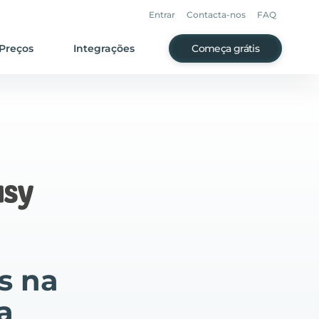
Entrar
Contacta-nos
FAQ
Preços
Integrações
Começa grátis
s na
a