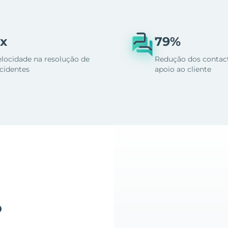
x
79%
elocidade na resolução de
Redução dos contac
ncidentes
apoio ao cliente
o