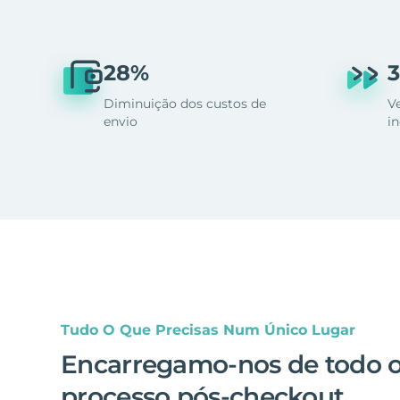
28%
3
Diminuição dos custos de
V
envio
i
Tudo O Que Precisas Num Único Lugar
Encarregamo-nos de todo 
processo pós-checkout
.