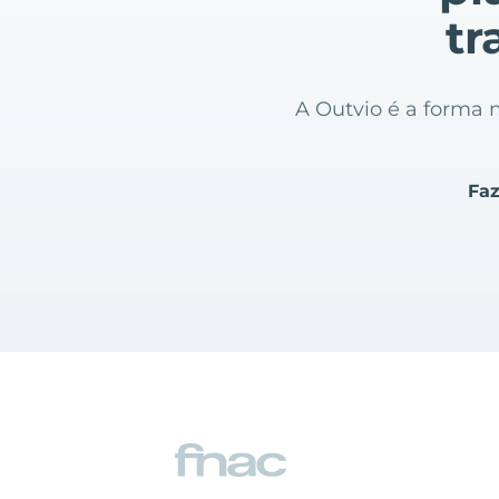
tr
A Outvio é a forma m
Faz