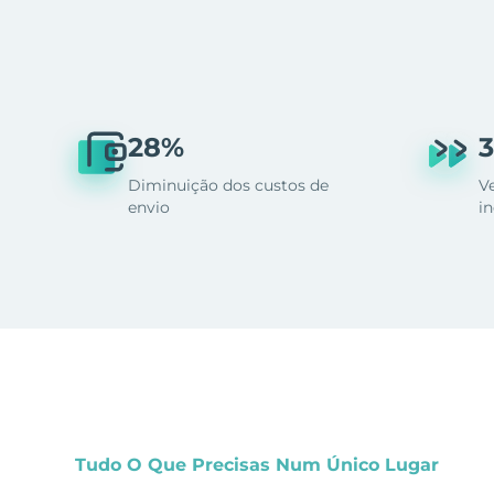
28%
3
Diminuição dos custos de
V
envio
i
Tudo O Que Precisas Num Único Lugar