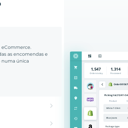
o
eu eCommerce.
odas as encomendas e
to numa única