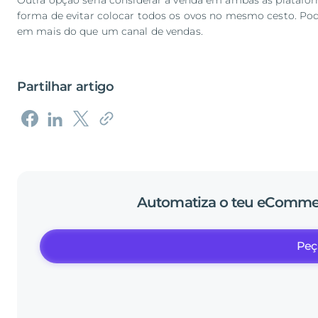
Outra opção seria considerar a venda em ambas as platafo
forma de evitar colocar todos os ovos no mesmo cesto. Poder
em mais do que um canal de vendas.
Partilhar artigo
Automatiza
o
teu
eComme
Peç