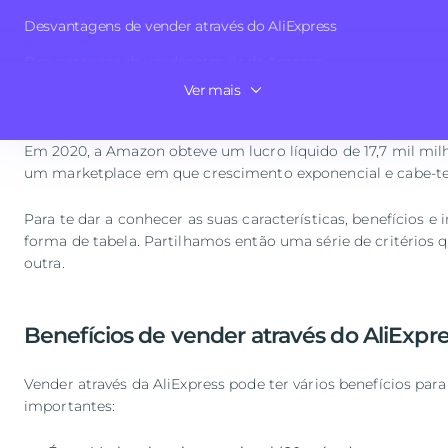
O AliExpress é um marketplace de nacionalidade chinesa e
Desvantagens de vender através do AliExpress
línguas e em mais de 20 países.
Desvantagens de vender através da Amazon
Por outro lado, a
Amazon
é um gigante das vendas online e 
Ver mais
Características próprias a ter em conta
forma rápida e fácil, uma vez que não é necessário criar uma
Em 2020, a Amazon obteve um lucro líquido de 17,7 mil mi
um marketplace em que crescimento exponencial e cabe-te a
Para te dar a conhecer as suas características, benefício
forma de tabela. Partilhamos então uma série de critério
outra.
Benefícios de vender através do AliExpr
Vender através da AliExpress pode ter vários benefícios para
importantes: