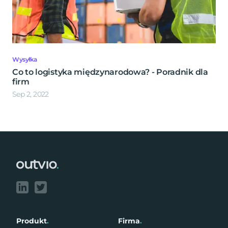
Wysyłka
Co to logistyka międzynarodowa? - Poradnik dla
firm
Sep 2, 2022
Footer
Produkt
.
Firma
.