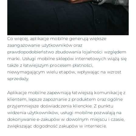
Co więcej, aplikacje mobilne generują większe
zaangażowanie użytkowników oraz
prawdopodobieństwo zbudowania lojalności względem
marki. Usługi mobilne sklepów internetowych wiążą się
także z łatwiejszym procesem płatności,
niewymagającym wielu etapów, wpływając na wzrost
sprzedaży.
Aplikacje mobilne zapewniają łatwiejszą komunikację z
klientem, lepsze zapoznanie z produktem oraz ogólne
przyjemniejsze doświadczenia klienckie. Z punktu
widzenia użytkowników, usługi mobilne pozwalają na
dokonywanie e-zakupów w dowolnym miejscu i czasie,
zwiększając dogodność zakupów w internecie.