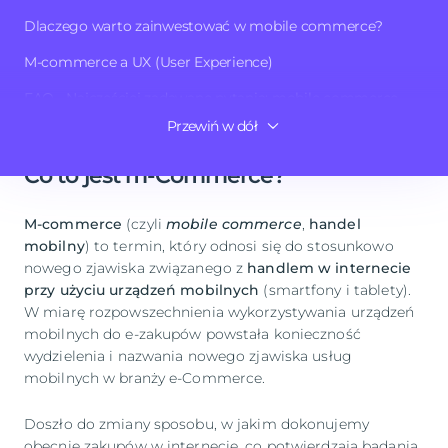
commerce
(m-Commerce), czyli nowy trend, polegający
Dlaczego warto zainwestować w mobile commerce?
na zakupach przy pomocy urządzeń mobilnych.
M-commerce a UX (User Experience)
Co to jest m-Commerce i dlaczego wato zainwestować
FAQ - Najczęściej zadawane pytania: mobile commerce
w to rozwiązanie? Koniecznie czytaj dalej.
Przewiń w dół
Podsumowanie
Co to jest m-Commerce?
M-commerce
(czyli
mobile commerce
,
handel
mobilny
) to termin, który odnosi się do stosunkowo
nowego zjawiska związanego z
handlem w internecie
przy użyciu urządzeń mobilnych
(smartfony i tablety).
W miarę rozpowszechnienia wykorzystywania urządzeń
mobilnych do e-zakupów powstała konieczność
wydzielenia i nazwania nowego zjawiska usług
mobilnych w branży e-Commerce.
Doszło do zmiany sposobu, w jakim dokonujemy
obecnie zakupów w internecie, co potwierdzają badania.