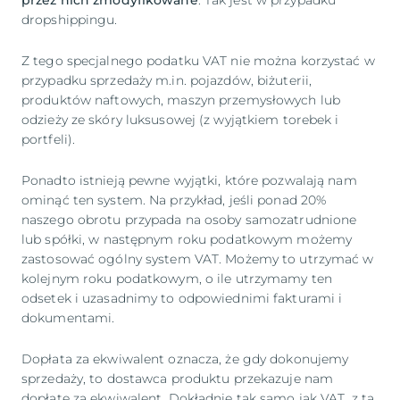
przez nich zmodyfikowane
. Tak jest w przypadku
dropshippingu.
Z tego specjalnego podatku VAT nie można korzystać w
przypadku sprzedaży m.in. pojazdów, biżuterii,
produktów naftowych, maszyn przemysłowych lub
odzieży ze skóry luksusowej (z wyjątkiem torebek i
portfeli).
Ponadto istnieją pewne wyjątki, które pozwalają nam
ominąć ten system. Na przykład, jeśli ponad 20%
naszego obrotu przypada na osoby samozatrudnione
lub spółki, w następnym roku podatkowym możemy
zastosować ogólny system VAT. Możemy to utrzymać w
kolejnym roku podatkowym, o ile utrzymamy ten
odsetek i uzasadnimy to odpowiednimi fakturami i
dokumentami.
Dopłata za ekwiwalent oznacza, że gdy dokonujemy
sprzedaży, to dostawca produktu przekazuje nam
dopłatę za ekwiwalent. Dokładnie tak samo jak VAT, z tą