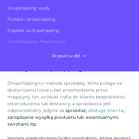
dropshipping, mimo oddelegowania części zadań, nadal
Dropshipping: wady
jest jedną z form sprzedaży, posiadająca niemalże
wszystkie jej kolorowe i szare strony.
Podatki i dropshipping
Dopłata za dropshipping
Jednak, zanim podejmiesz tę decyzję o biznesową,
warto, abyś dokładnie poznał, co to jest dropshipping i
Dropshipping i freelancerzy
od czego zacząć przygodę z tym modelem.
Która platforma jest najlepsza do stworzenia sklepu
Przewiń w dół
internetowego typu dropshipping?
Co to jest dropshipping?
Dropshipping to metoda sprzedaży, która polega na
dostarczaniu towaru bez przechodzenia przez
magazyny, tzn. produkt trafia do klienta bezpośrednio
od producenta lub dostawcy, a sprzedawca jest
odpowiedzialny jedynie za
sprzedaż,
obsługę klienta
,
zarządzanie wysyłką produktu lub ewentualnymi
zwrotami itp
.
Istnieje nieskończona liczba produktów, które możesz