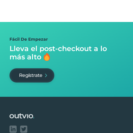
Fácil De Empezar
Lleva el post-checkout
a lo
más alto
Regístrate
Footer