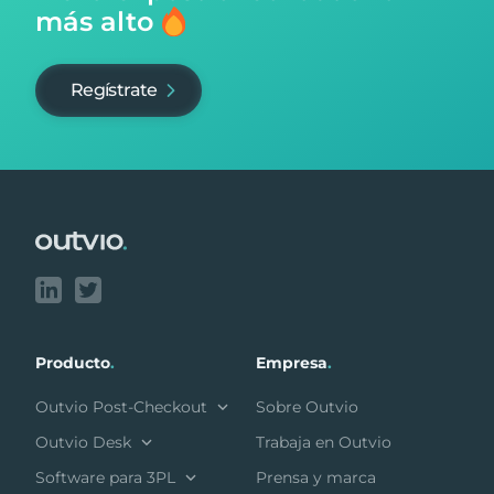
más alto
Regístrate
Footer
Producto
.
Empresa
.
Outvio Post-Checkout
Sobre Outvio
Outvio Desk
Trabaja en Outvio
Software para 3PL
Prensa y marca