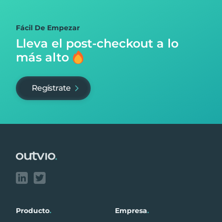
Fácil De Empezar
Lleva el post-checkout
a lo
más alto
Regístrate
Footer
Producto
.
Empresa
.