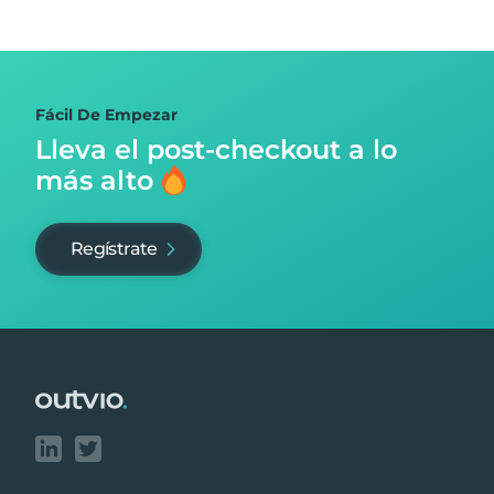
Fácil De Empezar
Lleva el post-checkout
a lo
más alto
Regístrate
Footer