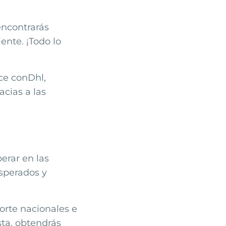
 encontrarás
ente. ¡Todo lo
ce
con
Dhl
,
cias a las
erar en las
sperados y
orte nacionales e
sta, obtendrás