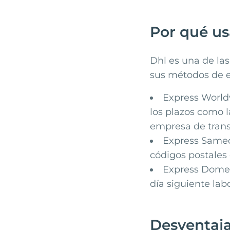
Por qué us
Dhl
es una de las
sus métodos de e
Express Worldw
los plazos como l
empresa de tran
Express Samed
códigos postales
Express Domest
día siguiente lab
Desventaja