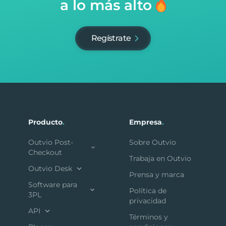
a lo más alto
Regístrate
Producto
.
Empresa
.
Outvio Post-
Sobre Outvio
Checkout
Trabaja en Outvio
Outvio Desk
Prensa y marca
Software para
Política de
3PL
privacidad
API
Términos y