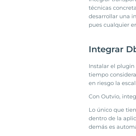
técnicas concreta
desarrollar una i
pues cualquier er
Integrar D
Instalar el plugi
tiempo considerab
en riesgo la esca
Con Outvio, inte
Lo único que tien
dentro de la apli
demás es automá