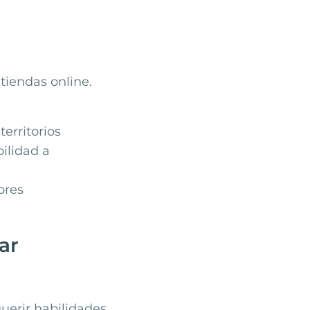
tiendas online.
erritorios
ilidad a
ores
ar
querir habilidades