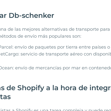
sar Db-schenker
na de las mejores alternativas de transporte para 
étodos de envío más populares son:
rcel: envío de paquetes por tierra entre países o t
tCargo: servicio de transporte aéreo con disponib
cean: envío de mercancías por mar en contened
s de Shopify a la hora de integr
stas
tistas a Shopify es una tarea compleja y puede re