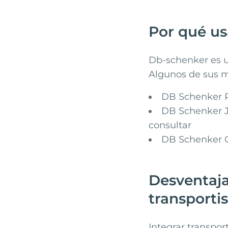
Por qué u
Db-schenker
es u
Algunos de sus m
DB Schenker Pa
DB Schenker Je
consultar
DB Schenker O
Desventaja
transporti
Integrar transpor