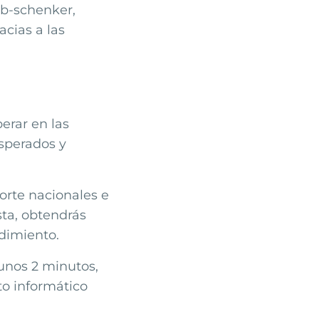
b-schenker
,
cias a las
erar en las
sperados y
orte nacionales e
sta, obtendrás
dimiento.
 unos 2 minutos,
to informático