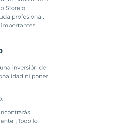
pp Store o
uda profesional,
s importantes.
o
 una inversión de
ionalidad ni poner
o.
 encontrarás
ente. ¡Todo lo