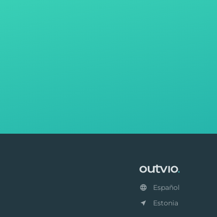
Footer
Español
Estonia