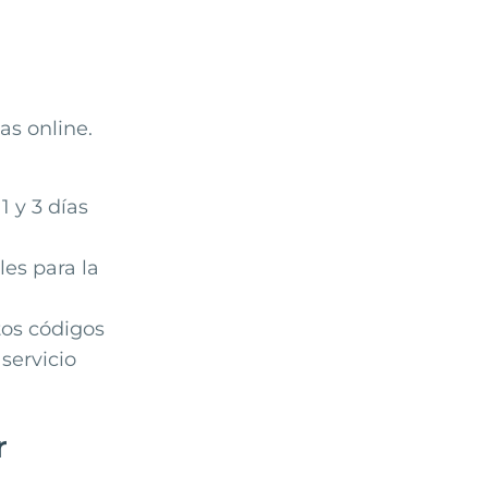
as online.
 y 3 días
es para la
tos códigos
servicio
r