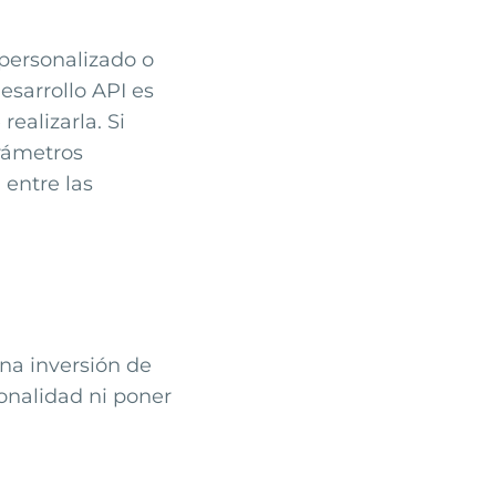
personalizado o
esarrollo API es
ealizarla. Si
arámetros
entre las
una inversión de
ionalidad ni poner