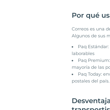
Por qué us
Correos
es una de
Algunos de sus m
Paq Estándar: 
laborables
Paq Premium: e
mayoría de las po
Paq Today: env
postales del país
Desventaja
transporti