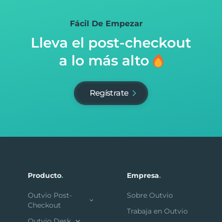
Fácil De Empezar
Lleva el post-checkout
a lo más alto
Regístrate
Producto
.
Empresa
.
Outvio Post-
Sobre Outvio
Checkout
Trabaja en Outvio
Outvio Desk