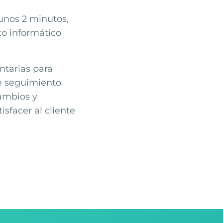
 unos 2 minutos,
to informático
ntarias para
e seguimiento
cambios y
sfacer al cliente