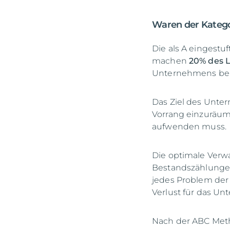
Waren der Katego
Die als A eingestu
machen
20% des L
Unternehmens bei
Das Ziel des Unter
Vorrang einzuräume
aufwenden muss.
Die optimale Verw
Bestandszählunge
jedes Problem der
Verlust für das U
Nach der ABC Meth