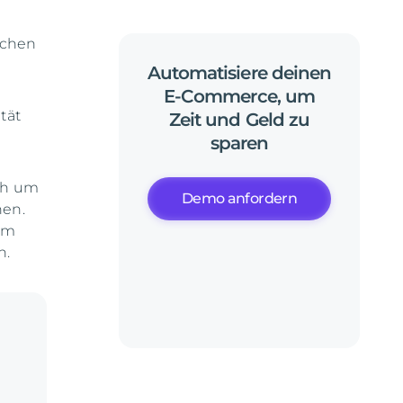
ichen
Automatisiere
deinen
E-Commerce,
um
tät
Zeit
und
Geld
zu
sparen
ich um
Demo anfordern
hen.
um
n.