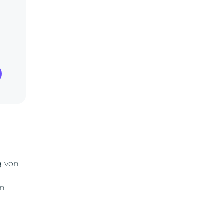
g von
en