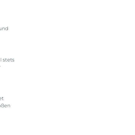
 und
 stets
r
et
oßen