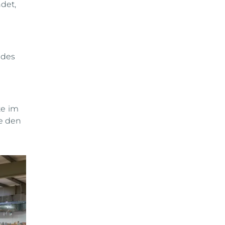
det,
 des
te im
e den