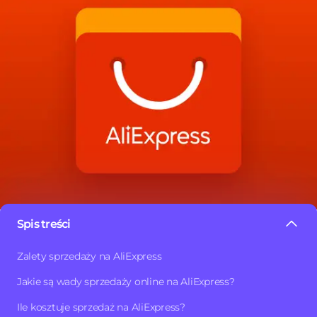
Spis treści
AliExpress
to rynek działający od ponad 10 lat. Aplikacja
Zalety sprzedaży na AliExpress
ta jest drugą co do wielkości aplikacją zakupową w
Jakie są wady sprzedaży online na AliExpress?
Polsce, z ponad 11 milionami wizyt miesięcznie.
AliExpress jest obecny w ponad 20 krajach i 15 językach.
Ile kosztuje sprzedaż na AliExpress?