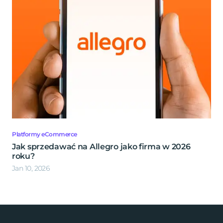
Platformy eCommerce
Jak sprzedawać na Allegro jako firma w 2026
roku?
Jan 10, 2026
Footer