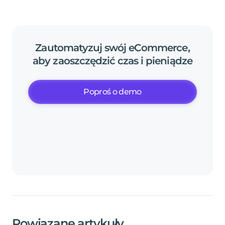
Zautomatyzuj
swój
eCommerce,
aby
zaoszczędzić
czas
i
pieniądze
Poproś o demo
Powiązane artykuły
.