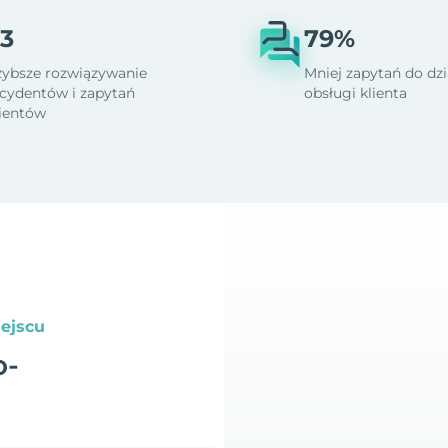
3
79%
zybsze rozwiązywanie
Mniej zapytań do dzi
ncydentów i zapytań
obsługi klienta
lientów
ejscu
o-