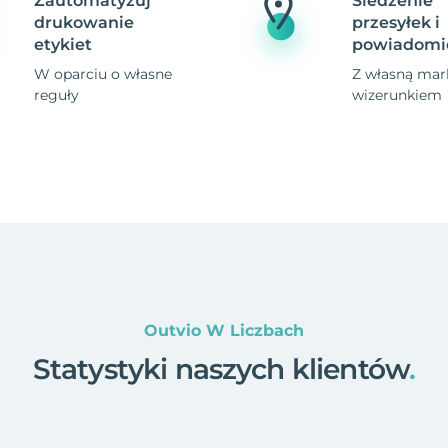
Zautomatyzuj
Śledzenie
drukowanie
przesyłek i
etykiet
powiadomi
W oparciu o własne
Z własną mark
reguły
wizerunkiem
Outvio W Liczbach
Statystyki naszych klientów
.