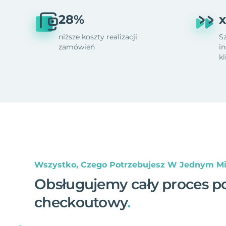
28%
x
niższe koszty realizacji
S
zamówień
i
k
Wszystko, Czego Potrzebujesz W Jednym Mi
Obsługujemy cały proces p
checkoutowy
.