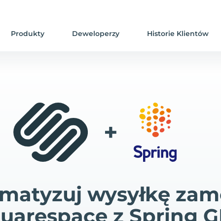
Produkty
Deweloperzy
Historie Klientów
+
matyzuj wysyłkę za
uarespace z Spring 