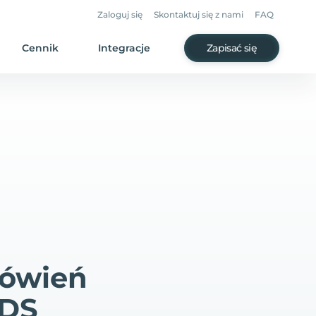
Zaloguj się
Skontaktuj się z nami
FAQ
Cennik
Integracje
Zapisać się
mówień
GDS