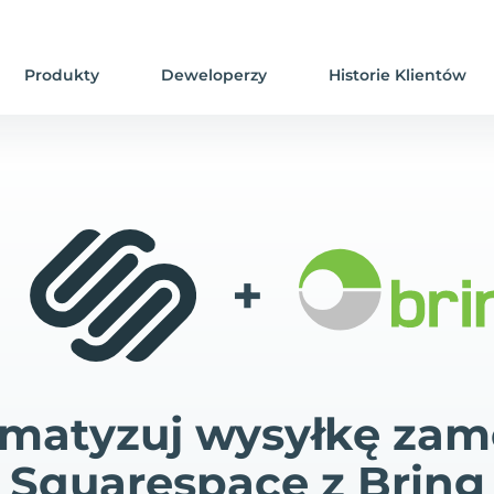
Produkty
Deweloperzy
Historie Klientów
+
matyzuj wysyłkę za
Squarespace z Bring