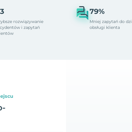
3
79%
zybsze rozwiązywanie
Mniej zapytań do dzi
ncydentów i zapytań
obsługi klienta
lientów
ejscu
o-