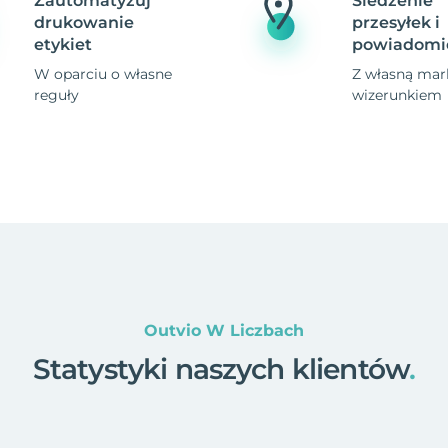
Zautomatyzuj
Śledzenie
drukowanie
przesyłek i
etykiet
powiadomi
W oparciu o własne
Z własną mark
reguły
wizerunkiem
Outvio W Liczbach
Statystyki naszych klientów
.