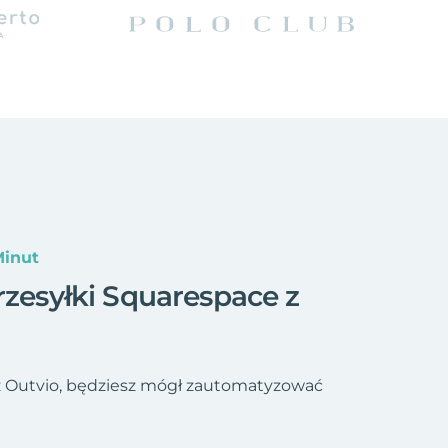
Minut
rzesyłki Squarespace z
z Outvio, będziesz mógł zautomatyzować