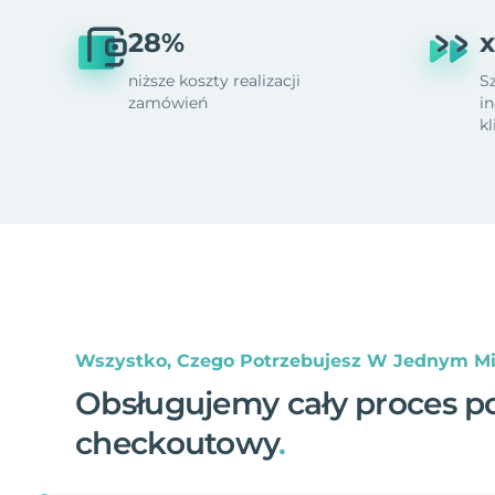
28%
x
niższe koszty realizacji
S
zamówień
i
k
Wszystko, Czego Potrzebujesz W Jednym Mi
Obsługujemy cały proces p
checkoutowy
.