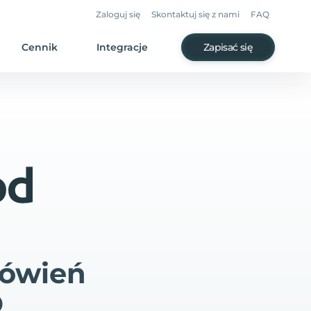
Zaloguj się
Skontaktuj się z nami
FAQ
Cennik
Integracje
Zapisać się
mówień
D