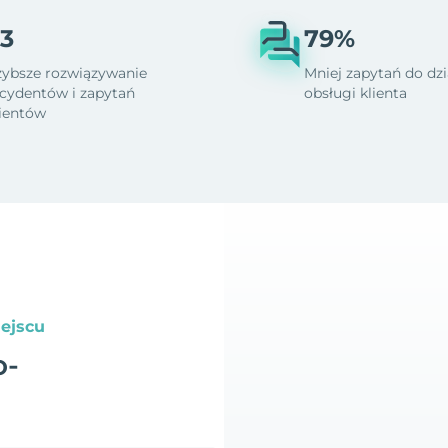
3
79%
zybsze rozwiązywanie
Mniej zapytań do dzi
ncydentów i zapytań
obsługi klienta
lientów
ejscu
o-