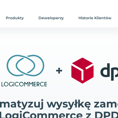
Produkty
Deweloperzy
Historie Klientów
+
matyzuj wysyłkę za
LogiCommerce z DP