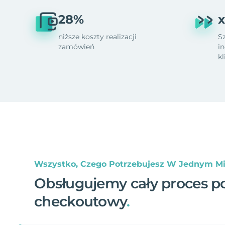
28%
x
niższe koszty realizacji
S
zamówień
i
k
Wszystko, Czego Potrzebujesz W Jednym Mi
Obsługujemy cały proces p
checkoutowy
.