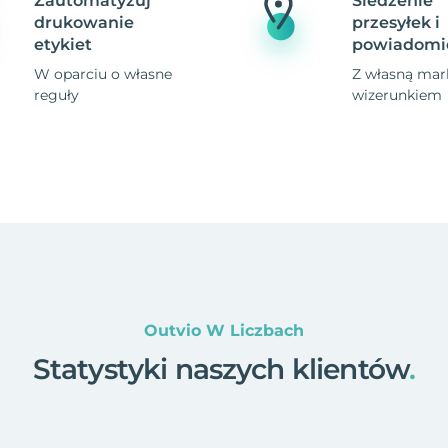
Zautomatyzuj
Śledzenie
drukowanie
przesyłek i
etykiet
powiadomi
W oparciu o własne
Z własną mark
reguły
wizerunkiem
Outvio W Liczbach
Statystyki naszych klientów
.