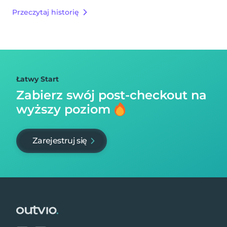
Przeczytaj historię
Łatwy Start
Zabierz swój post-checkout na
wyższy poziom
Zarejestruj się
Footer