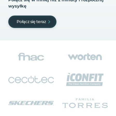
wysyłkę
Połącz się teraz