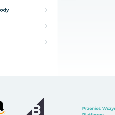
hody
Przenieś Wszy
Platformę