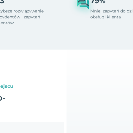
3
79%
zybsze rozwiązywanie
Mniej zapytań do dzi
ncydentów i zapytań
obsługi klienta
lientów
ejscu
o-