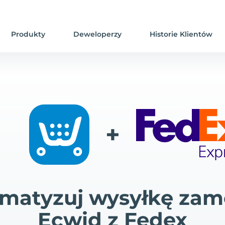
Produkty
Deweloperzy
Historie Klientów
+
matyzuj wysyłkę za
Ecwid z Fedex