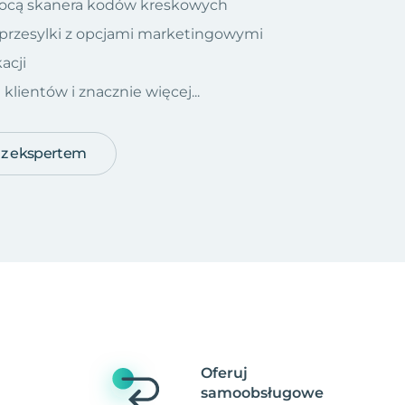
ocą skanera kodów kreskowych
 przesylki z opcjami marketingowymi
acji
ientów i znacznie więcej...
 z ekspertem
Oferuj
samoobsługowe