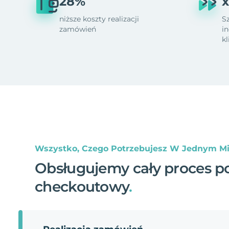
28%
x
niższe koszty realizacji
S
zamówień
i
k
Wszystko, Czego Potrzebujesz W Jednym Mi
Obsługujemy cały proces p
checkoutowy
.