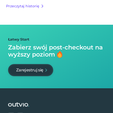
Przeczytaj historię
Łatwy Start
Zabierz swój post-checkout na
wyższy poziom
Zarejestruj się
Footer