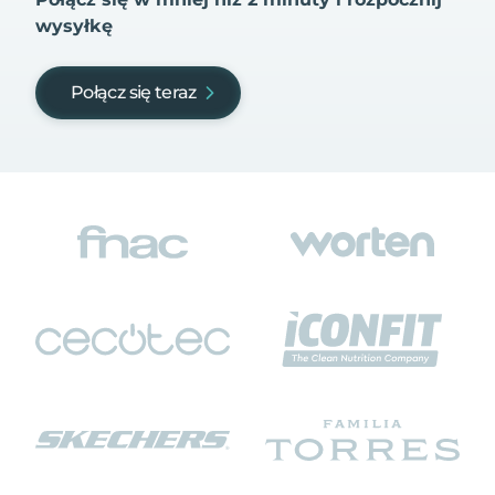
wysyłkę
Połącz się teraz