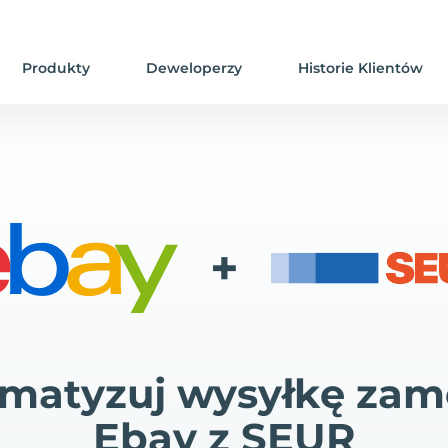
Produkty
Deweloperzy
Historie Klientów
+
matyzuj wysyłkę za
Ebay z SEUR