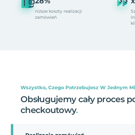
28%
x
niższe koszty realizacji
S
zamówień
i
k
Wszystko, Czego Potrzebujesz W Jednym Mi
Obsługujemy cały proces p
checkoutowy
.