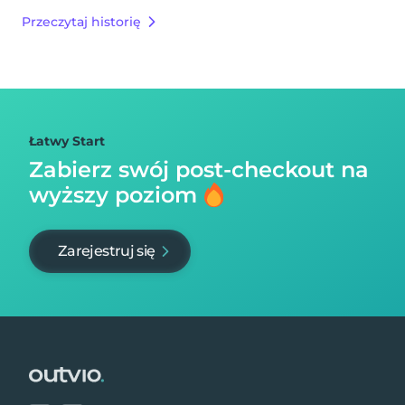
Przeczytaj historię
Łatwy Start
Zabierz swój post-checkout na
wyższy poziom
Zarejestruj się
Footer