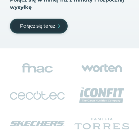
wysyłkę
Połącz się teraz